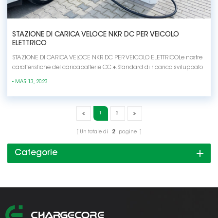
STAZIONE DI CARICA VELOCE NKR DC PER VEICOLO
ELETTRICO
STAZIONE DI CARICA VELOCE NKR DC PER VEICOLO ELETTRICOLe nostre
caratteristiche del caricabatterie CC:♦.Standard di ricarica sviluppato
da ISO15118/DIN70121♦.Ocpp 1.6J♦.Tutti i componenti sono dotati di
- MAR 13, 2023
certificato CE.♦ Il controllore SECC supera il test TUV.♦. Effettuare il
bilanciamento del carico...
1
2
Un totale di
2
pagine
Categorie