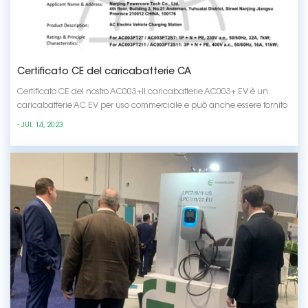
Certificato CE del caricabatterie CA
Certificato CE del nostro AC003+Il caricabatterie AC003+ EV è un
caricabatterie AC EV per uso commerciale e può anche essere fornito
da veicolo, potenza nominale di 7 ~ 22kW. Supporta sia Type1 che
- JUL 14, 2023
Type2 . Esistono due tipi di montaggio: wallbox e floor-stand. L'intero
design della macchina è sempli...