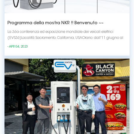
Programma della mostra NKR !! Benvenuto ~~
La 36a conferenza ed esposizione mondiale dei veicoli elettrici
(EVS36)Località:Sacramento, California, USAOrario: dall'11 giugno al
14 giugno Power2DriveLuogo: Monaco di Baviera, GermaniaOrario:
- APR 04, 2023
dal 14 giugno al 16 giugno Veicoli europei di nuova energia e
apparecchiature di ricarica (Emo...