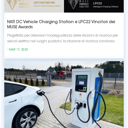
NKR DC Vehicle Charging Station e LPC22 Vincitori dei
MUSE Awards
Progettata per alleviare l'inadeguatezza delle stazioni di ricarica per
veicoli elettrici nei luoghi pubblici, la stazione di ricarica condivisa
UFC120/160/180 è descritta come "sicura, conveniente, efficiente e
- MAR 17, 2023
intuitiva". Con una maggiore densità di potenza e un corpo ultrasottile
per risparmiare...