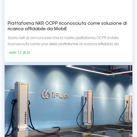
Piattaforma NKR OCPP riconosciuta come soluzione di
ricarica affidabile da MobiE
Siamo lieti di annunciare che la nostra piattaforma OCPP è stata
riconosciuta come una delle piattaforme di ricarica affidabili da
MobiE. Questa è una testimonianza dei nostri continui sforzi nel fornire
- MAY 12, 2023
servizi e prodotti di alta qualità e continueremo a lottare per
l'eccellenza per soddisfare le e...