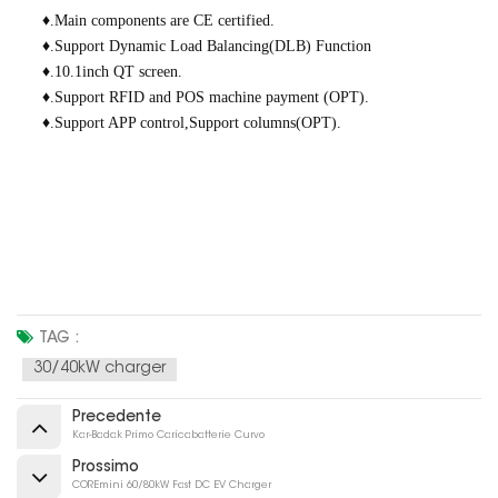
♦.Main components are CE certified.
♦.Support Dynamic Load Balancing(DLB) Function
♦.10.1inch QT screen.
♦.Support RFID and POS machine payment (OPT).
♦.Support APP control,Support columns(OPT).
TAG :
30/40kW charger
Precedente
Kar-Badak Primo Caricabatterie Curvo
Prossimo
COREmini 60/80kW Fast DC EV Charger