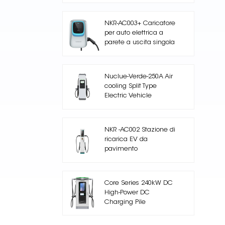
NKR-AC003+ Caricatore
per auto elettrica a
parete a uscita singola
Nuclue-Verde-250A Air
cooling Split Type
Electric Vehicle
Charging Station
NKR -AC002 Stazione di
ricarica EV da
pavimento
Core Series 240kW DC
High-Power DC
Charging Pile