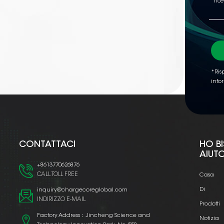
*Risp
info
CONTATTACI
HO B
AIUT
+8613770626876
CALL TOLL FREE
Casa
Di
inquiry@chargecoreglobal.com
INDIRIZZO E-MAIL
Prodotti
Factory Address：Jincheng Science and
Notizia