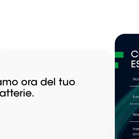
C
E
iamo ora del tuo
atterie.