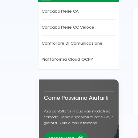
Caricabatterie CA
Caricabatterie CC Veloce
Controllore Di Comunicazione
Piattaforma Cloud OCPP
Come Possiamo Aiutarti
Puoi contattarci in qualsiasi modo ti sia
comodo. Siamo disponibili 24 ore su 24, 7
giorni su 7 via e-mail o telefono.