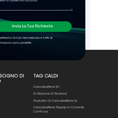
Invia La Tua Richiesta
ettiamo la tua riservatezza e tutte le
rmazioni sono protette.
ISOGNO DI
TAG CALDI
O
Caricabatterie EV
Ev Stazione Di Ricarica
Produttori Di Caricabatterie Ev
Caricabatterie Rapido In Corrente
Continua