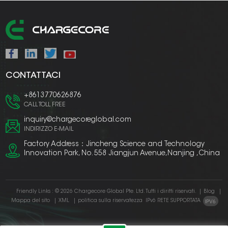
CONTATTACI
+8613770626876
CALL TOLL FREE
inquiry@chargecoreglobal.com
INDIRIZZO E-MAIL
Factory Address：Jincheng Science and Technology
Innovation Park, No. 558 Jiangjun Avenue,Nanjing ,China
Friendly Links :
© 2026 Chargecore Global Pte. Ltd. Tutti i diritti riservati.
|
Blog
|
Mappa del sito
|
XML
|
politica sulla riservatezza
IPv6 RETE SUPPORTATA