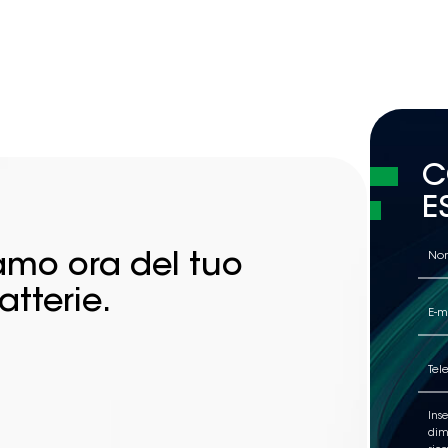
C
E
iamo ora del tuo
atterie.