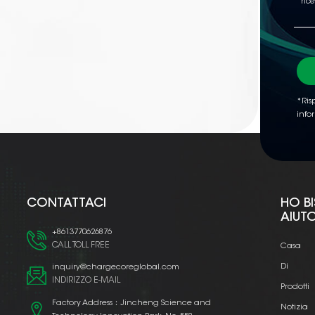
*Risp
info
CONTATTACI
HO B
AIUT
+8613770626876
CALL TOLL FREE
Casa
Di
inquiry@chargecoreglobal.com
INDIRIZZO E-MAIL
Prodotti
Factory Address：Jincheng Science and
Notizia