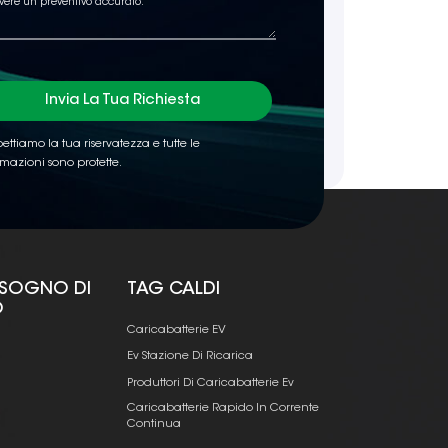
Invia La Tua Richiesta
ettiamo la tua riservatezza e tutte le
rmazioni sono protette.
ISOGNO DI
TAG CALDI
O
Caricabatterie EV
Ev Stazione Di Ricarica
Produttori Di Caricabatterie Ev
Caricabatterie Rapido In Corrente
Continua