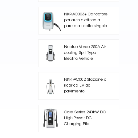
NKR-AC003+ Caricatore
per auto elettrica a
parete a uscita singola
Nuclue-Verde-250A Air
cooling Split Type
Electric Vehicle
Charging Station
NKR -AC002 Stazione di
ricarica EV da
pavimento
Core Series 240kW DC
High-Power DC
Charging Pile