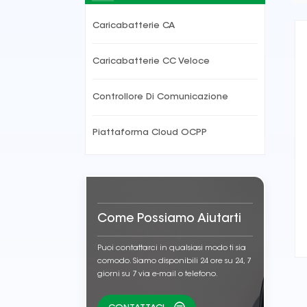
Caricabatterie CA
Caricabatterie CC Veloce
Controllore Di Comunicazione
Piattaforma Cloud OCPP
Come Possiamo Aiutarti
Puoi contattarci in qualsiasi modo ti sia
comodo. Siamo disponibili 24 ore su 24, 7
giorni su 7 via e-mail o telefono.