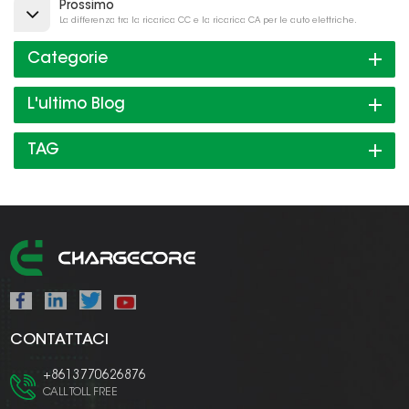
Prossimo
La differenza tra la ricarica CC e la ricarica CA per le auto elettriche.
Categorie
L'ultimo Blog
TAG
CONTATTACI
+8613770626876
CALL TOLL FREE