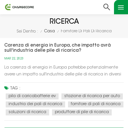
RICERCA
Casa
Fornitore Di Pali Di Ricarica
Sei Dentro :
/
/
Carenza di energia in Europa, che impatto avrà
sull'industria delle pile di ricarica?
MAR 22, 2023
La carenza di energia in Europa potrebbe potenzialmente
avere un impatto sull'industria delle pile di ricarica in diversi
modi. Ecco alcuni possibili scenari:Aumento della domanda
di soluzioni di ricarica intelligenti: con una carenza di
TAG :
energia, potrebbe esserci una maggiore necessità di
pila di caricabatterie ev
stazione di ricarica per auto
soluzioni...
industria dei pali di ricarica
fornitore di pali di ricarica
soluzioni di ricarica
produttore di pile di ricarica