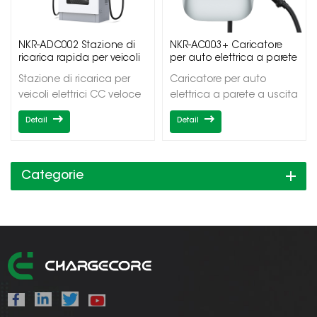
NKR-ADC002 Stazione di
NKR-AC003+ Caricatore
ricarica rapida per veicoli
per auto elettrica a parete
elettrici CC
a uscita singola
Stazione di ricarica per
Caricatore per auto
veicoli elettrici CC veloce
elettrica a parete a uscita
Potenza in uscita
singolaPotenza in uscita
Detail
Detail
60/120/150/180kW Uscite
7/11/22kWUscita
doppie/triple
singolaTipo1/Tipo2OCPP1.6J/
CCS1/CCS2/CHAdeMO
Categorie