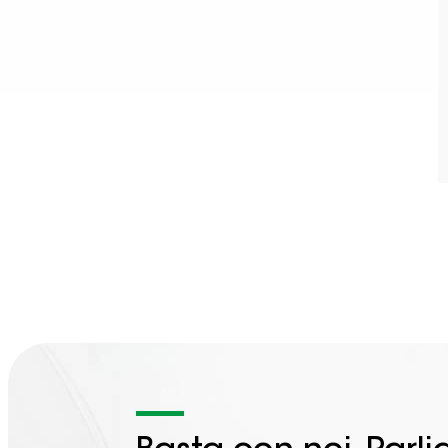
Electric Car Charging Points
Electric Vehicle Charging Port
Fast Charging Stations
Electric Car Charging
Technologies
Charging Station Availability