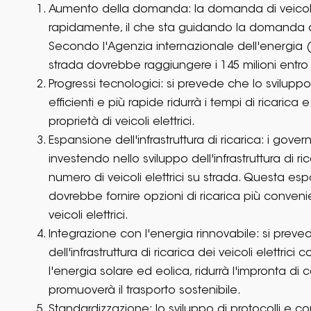
Aumento della domanda: la domanda di veicoli
rapidamente, il che sta guidando la domanda di
Secondo l'Agenzia internazionale dell'energia (IEA
strada dovrebbe raggiungere i 145 milioni entro i
Progressi tecnologici: si prevede che lo sviluppo
efficienti e più rapide ridurrà i tempi di ricari
proprietà di veicoli elettrici.
Espansione dell'infrastruttura di ricarica: i gove
investendo nello sviluppo dell'infrastruttura di r
numero di veicoli elettrici su strada. Questa espa
dovrebbe fornire opzioni di ricarica più convenien
veicoli elettrici.
Integrazione con l'energia rinnovabile: si preve
dell'infrastruttura di ricarica dei veicoli elettric
l'energia solare ed eolica, ridurrà l'impronta di c
promuoverà il trasporto sostenibile.
Standardizzazione: lo sviluppo di protocolli e co