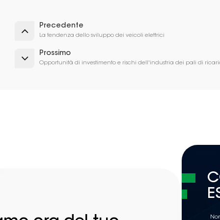
Precedente
La tendenza dello sviluppo dei veicoli elettrici
Prossimo
Opportunità di investimento e rischi dell'industria dei pali di ricar
C
E