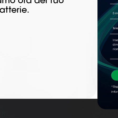
iamo ora del tuo
atterie.
*Risp
info