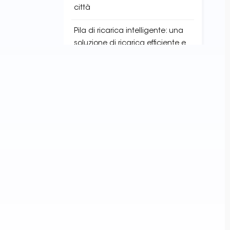
città
Pila di ricarica intelligente: una
soluzione di ricarica efficiente e
sicura per i veicoli elettrici
Pioniere del futuro energetico:
tecnologia all'avanguardia nei
servizi delle stazioni di ricarica
TAG
EV Charging Infrastructure
Charging Point Locator
EV Charger Installation