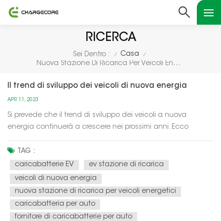
RICERCA
Casa
Sei Dentro :
/
/
Nuova Stazione Di Ricarica Per Veicoli Energetici
Il trend di sviluppo dei veicoli di nuova energia
APR 11, 2023
Si prevede che il trend di sviluppo dei veicoli a nuova
energia continuerà a crescere nei prossimi anni. Ecco
alcune tendenze chiave:Aumento della domanda: con la
crescente consapevolezza della protezione ambientale e la
TAG :
promozione delle politiche governative, la domanda di NEV
caricabatterie EV
ev stazione di ricarica
sta aumentando rapida...
veicoli di nuova energia
nuova stazione di ricarica per veicoli energetici
caricabatteria per auto
fornitore di caricabatterie per auto