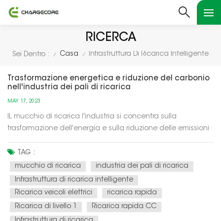
RICERCA
Casa
Infrastruttura Di Ricarica Intelligente
Sei Dentro :
/
/
Trasformazione energetica e riduzione del carbonio
nell'industria dei pali di ricarica
MAY 17, 2023
IL mucchio di ricarica l'industria si concentra sulla
trasformazione dell'energia e sulla riduzione delle emissioni
di carbonio attraverso vari mezzi: Integrazione dell'energia
rinnovabile: le pile di ricarica sono sempre più alimentate da
TAG :
fonti di energia rinnovabile come il solare e l'eolico...
mucchio di ricarica
industria dei pali di ricarica
Infrastruttura di ricarica intelligente
Ricarica veicoli elettrici
ricarica rapida
Ricarica di livello 1
Ricarica rapida CC
Infrastruttura di ricarica