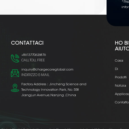
*Risp
info
CONTATTACI
HO B
AIUT
+8613770626876
CALL TOLL FREE
Casa
Di
inquiry@chargecoreglobal.com
INDIRIZZO E-MAIL
Prodotti
Factory Address：Jincheng Science and
Notizia
Technology Innovation Park, No. 558
Applica
Jiangjun Avenue,Nanjing ,China
Contatto