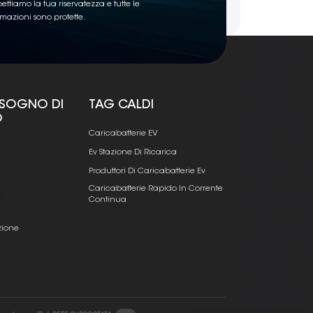
ettiamo la tua riservatezza e tutte le
rmazioni sono protette.
ISOGNO DI
TAG CALDI
O
Caricabatterie EV
Ev Stazione Di Ricarica
Produttori Di Caricabatterie Ev
Caricabatterie Rapido In Corrente
Continua
zione