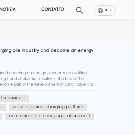
NOTIZIA
CONTATTO
IT
harging pile industry and become an energy
 and becoming an energy pioneer is an exciting
ng trend of electric mobility in the future. The
become part of the development of sustainable and
o helping to red...
 for business
ns
electric vehicle charging platform
commercial car charging stations cost