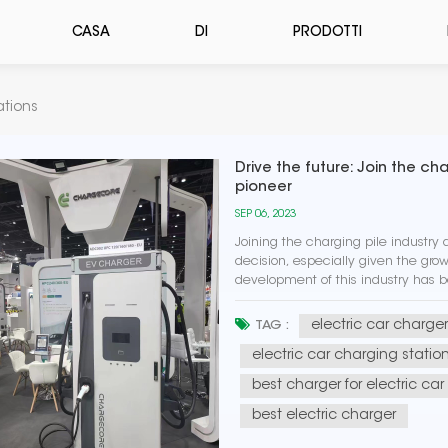
CASA
DI
PRODOTTI
ations
Drive the future: Join the c
pioneer
SEP 06, 2023
Joining the charging pile industry
decision, especially given the growi
development of this industry has 
renewable energy sources, while als
electric car charger
TAG :
electric car charging statio
best charger for electric car
best electric charger