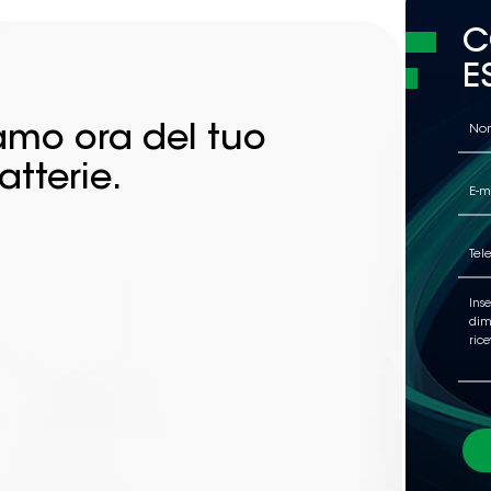
C
E
iamo ora del tuo
atterie.