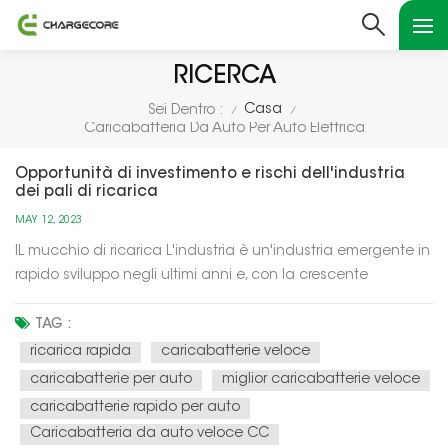
RICERCA
Casa
Sei Dentro :
/
/
Caricabatteria Da Auto Per Auto Elettrica
Opportunità di investimento e rischi dell'industria
dei pali di ricarica
MAY 12, 2023
IL mucchio di ricarica L'industria è un'industria emergente in
rapido sviluppo negli ultimi anni e, con la crescente
domanda di veicoli elettrici, l'industria dei pali di ricarica è
considerata un "oceano blu" in futuro. Ecco alcune
TAG :
opportunità e rischi di investimento nel settore dei pali di
ricarica rapida
caricabatterie veloce
ricar...
caricabatterie per auto
miglior caricabatterie veloce
caricabatterie rapido per auto
Caricabatteria da auto veloce CC